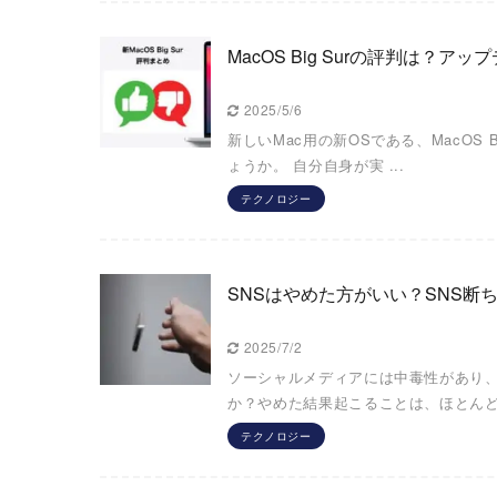
MacOS Big Surの評判は？
2025/5/6
新しいMac用の新OSである、MacOS
ょうか。 自分自身が実 ...
テクノロジー
SNSはやめた方がいい？SNS断
2025/7/2
ソーシャルメディアには中毒性があり、
か？やめた結果起こることは、ほとんどの
テクノロジー