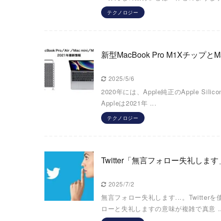
テクノロジー
新型MacBook Pro M1Xチップと
2025/5/6
2020年には、Apple純正のAppl
Appleは2021年 ...
テクノロジー
Twitter「無言フォロー失礼し
2025/7/2
無言フォロー失礼します...。Twit
ローと失礼しますの意味が複雑で真意 ..