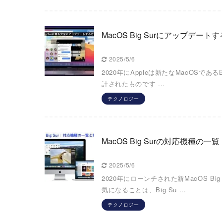
MacOS Big Surにアップデ
2025/5/6
2020年にAppleは新たなMacOSで
計されたものです ...
テクノロジー
MacOS Big Surの対応機種
2025/5/6
2020年にローンチされた新MacOS
気になることは、Big Su ...
テクノロジー