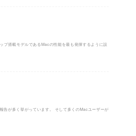
り、M1チップ搭載モデルであるMacの性能を最も発揮するように設
どの報告が多く挙がっています。 そして多くのMacユーザーが