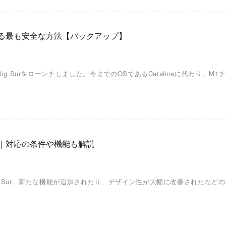
ートする最も安全な方法【バックアップ】
あるBig Surをローンチしました。今までのOSであるCatalinaに代わ
の一覧｜対応の条件や機能も解説
 Big Sur。新たな機能が追加されたり、デザイン性が大幅に改善されたな