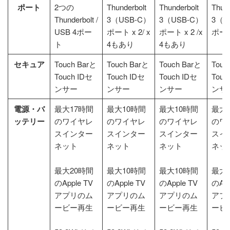
ポート
2つの
Thunderbolt
Thunderbolt
Thund
Thunderbolt /
3（USB-C）
3（USB-C）
3（U
USB 4ポー
ポート x 2/ x
ポート x 2 /x
ポート
ト
4もあり
4もあり
セキュア
Touch Barと
Touch Barと
Touch Barと
Touc
Touch IDセ
Touch IDセ
Touch IDセ
Touc
ンサー
ンサー
ンサー
ンサ
電源・バ
最大17時間
最大10時間
最大10時間
最大
ッテリー
のワイヤレ
のワイヤレ
のワイヤレ
のワ
スインター
スインター
スインター
スイ
ネット
ネット
ネット
ネッ
最大20時間
最大10時間
最大10時間
最大
のApple TV
のApple TV
のApple TV
のApp
アプリのム
アプリのム
アプリのム
アプ
ービー再生
ービー再生
ービー再生
ービ