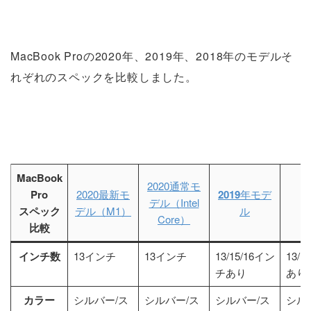
MacBook Proの2020年、2019年、2018年のモデルそ
れぞれのスペックを比較しました。
MacBook
2020通常モ
Pro
2020最新モ
2019
年モデ
デル（Intel
2
スペック
デル（M1）
ル
Core）
比較
インチ数
13インチ
13インチ
13/15/16イン
13/
チあり
あり
カラー
シルバー/ス
シルバー/ス
シルバー/ス
シル