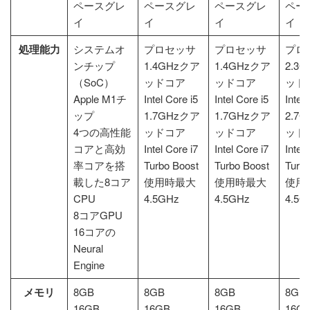
ペースグレ
ペースグレ
ペースグレ
ペー
イ
イ
イ
イ
処理能力
システムオ
プロセッサ
プロセッサ
プロ
ンチップ
1.4GHzクア
1.4GHzクア
2.3
（SoC）
ッドコア
ッドコア
ッド
Apple M1チ
Intel Core i5
Intel Core i5
Intel 
ップ
1.7GHzクア
1.7GHzクア
2.7
4つの高性能
ッドコア
ッドコア
ッド
コアと高効
Intel Core i7
Intel Core i7
Intel 
率コアを搭
Turbo Boost
Turbo Boost
Turbo
載した8コア
使用時最大
使用時最大
使用
CPU
4.5GHz
4.5GHz
4.5G
8コアGPU
16コアの
Neural
Engine
メモリ
8GB
8GB
8GB
8GB
16GB
16GB
16GB
16G