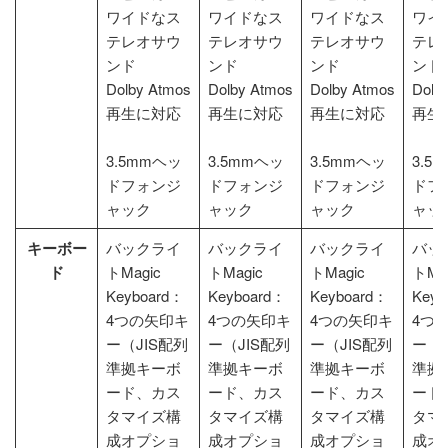
ワイドなス
ワイドなス
ワイドなス
ワイ
テレオサウ
テレオサウ
テレオサウ
テレ
ンド
ンド
ンド
ンド
Dolby Atmos
Dolby Atmos
Dolby Atmos
Dolb
再生に対応
再生に対応
再生に対応
再生
3.5mmヘッ
3.5mmヘッ
3.5mmヘッ
3.5
ドフォンジ
ドフォンジ
ドフォンジ
ドフ
ャック
ャック
ャック
ャッ
キーボー
バックライ
バックライ
バックライ
バッ
ド
トMagic
トMagic
トMagic
トMa
Keyboard：
Keyboard：
Keyboard：
Keyb
4つの矢印キ
4つの矢印キ
4つの矢印キ
4つ
ー（JIS配列
ー（JIS配列
ー（JIS配列
ー（J
準拠キーボ
準拠キーボ
準拠キーボ
準拠
ード、カス
ード、カス
ード、カス
ード
タマイズ構
タマイズ構
タマイズ構
タマ
成オプショ
成オプショ
成オプショ
成オ